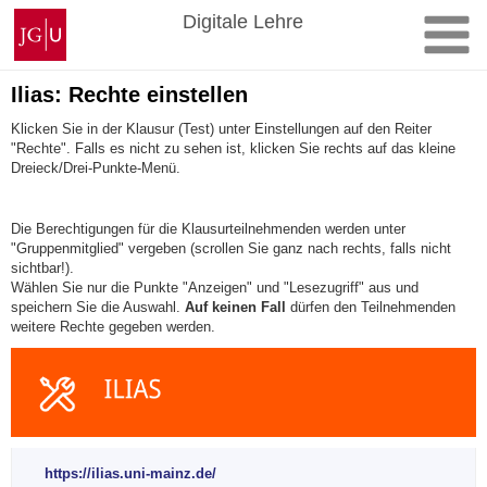
Zum
Johannes
Digitale Lehre
Inhalt
Gutenberg-
springen
Universität
Mainz
Ilias: Rechte einstellen
Klicken Sie in der Klausur (Test) unter Einstellungen auf den Reiter
"Rechte". Falls es nicht zu sehen ist, klicken Sie rechts auf das kleine
Dreieck/Drei-Punkte-Menü.
Die Berechtigungen für die Klausurteilnehmenden werden unter
"Gruppenmitglied" vergeben (scrollen Sie ganz nach rechts, falls nicht
sichtbar!).
Wählen Sie nur die Punkte "Anzeigen" und "Lesezugriff" aus und
speichern Sie die Auswahl.
Auf keinen Fall
dürfen den Teilnehmenden
weitere Rechte gegeben werden.
https://ilias.uni-mainz.de/