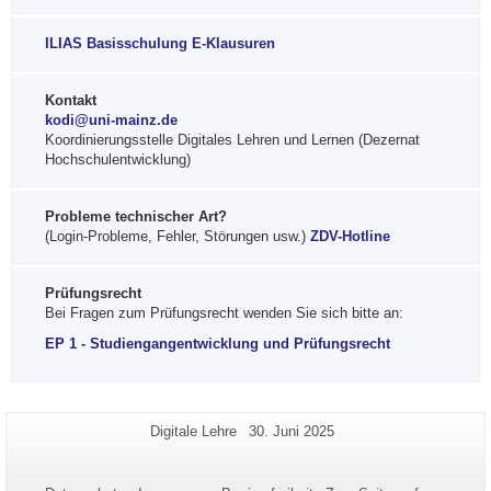
ILIAS Basisschulung E-Klausuren
Kontakt
kodi@uni-mainz.de
Koordinierungsstelle Digitales Lehren und Lernen (Dezernat
Hochschulentwicklung)
Probleme technischer Art?
(Login-Probleme, Fehler, Störungen usw.)
ZDV-Hotline
Prüfungsrecht
Bei Fragen zum Prüfungsrecht wenden Sie sich bitte an:
EP 1 - Studiengangentwicklung und Prüfungsrecht
Zusätzliche
Seiten-
Letzte
Digitale Lehre
30. Juni 2025
Name:
Aktualisierung:
Informationen
zu