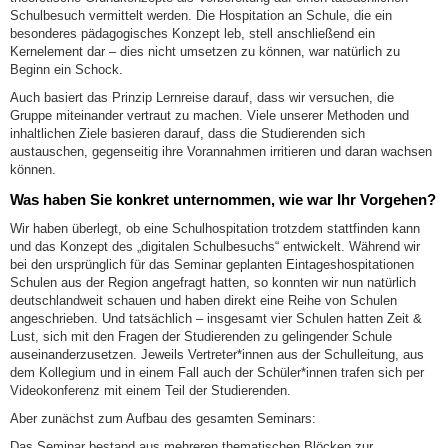
Schulbesuch vermittelt werden. Die Hospitation an Schule, die ein
besonderes pädagogisches Konzept leb, stell anschließend ein
Kernelement dar – dies nicht umsetzen zu können, war natürlich zu
Beginn ein Schock.
Auch basiert das Prinzip Lernreise darauf, dass wir versuchen, die
Gruppe miteinander vertraut zu machen. Viele unserer Methoden und
inhaltlichen Ziele basieren darauf, dass die Studierenden sich
austauschen, gegenseitig ihre Vorannahmen irritieren und daran wachsen
können.
Was haben Sie konkret unternommen, wie war Ihr Vorgehen?
Wir haben überlegt, ob eine Schulhospitation trotzdem stattfinden kann
und das Konzept des „digitalen Schulbesuchs“ entwickelt. Während wir
bei den ursprünglich für das Seminar geplanten Eintageshospitationen
Schulen aus der Region angefragt hatten, so konnten wir nun natürlich
deutschlandweit schauen und haben direkt eine Reihe von Schulen
angeschrieben. Und tatsächlich – insgesamt vier Schulen hatten Zeit &
Lust, sich mit den Fragen der Studierenden zu gelingender Schule
auseinanderzusetzen. Jeweils Vertreter*innen aus der Schulleitung, aus
dem Kollegium und in einem Fall auch der Schüler*innen trafen sich per
Videokonferenz mit einem Teil der Studierenden.
Aber zunächst zum Aufbau des gesamten Seminars:
Das Seminar bestand aus mehreren thematischen Blöcken zur