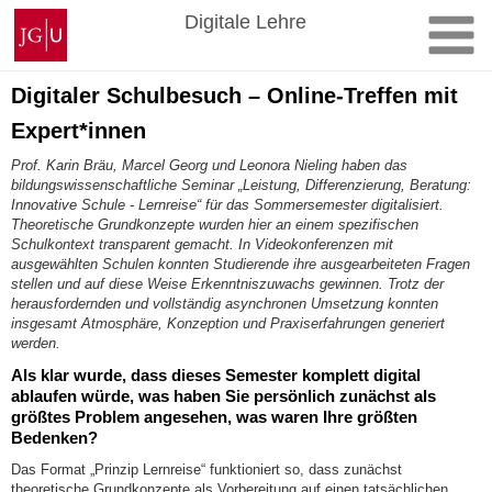
Zum
Johannes
Digitale Lehre
Inhalt
Gutenberg-
springen
Universität
Mainz
Digitaler Schulbesuch – Online-Treffen mit
Expert*innen
Prof. Karin Bräu, Marcel Georg und Leonora Nieling haben das
bildungswissenschaftliche Seminar „Leistung, Differenzierung, Beratung:
Innovative Schule - Lernreise“ für das Sommersemester digitalisiert.
Theoretische Grundkonzepte wurden hier an einem spezifischen
Schulkontext transparent gemacht. In Videokonferenzen mit
ausgewählten Schulen konnten Studierende ihre ausgearbeiteten Fragen
stellen und auf diese Weise Erkenntniszuwachs gewinnen. Trotz der
herausfordernden und vollständig asynchronen Umsetzung konnten
insgesamt Atmosphäre, Konzeption und Praxiserfahrungen generiert
werden.
Als klar wurde, dass dieses Semester komplett digital
ablaufen würde, was haben Sie persönlich zunächst als
größtes Problem angesehen, was waren Ihre größten
Bedenken?
Das Format „Prinzip Lernreise“ funktioniert so, dass zunächst
theoretische Grundkonzepte als Vorbereitung auf einen tatsächlichen