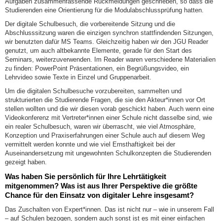
Aufgaben zusammenfassende Rückmeldungen geschrieben, so dass die
Studierenden eine Orientierung für die Modulabschlussprüfung hatten.
Der digitale Schulbesuch, die vorbereitende Sitzung und die
Abschlusssitzung waren die einzigen synchron stattfindenden Sitzungen,
wir benutzten dafür MS Teams. Gleichzeitig haben wir den JGU Reader
genutzt, um auch altbekannte Elemente, gerade für den Start des
Seminars, weiterzuverwenden. Im Reader waren verschiedene Materialien
zu finden: PowerPoint Präsentationen, ein Begrüßungsvideo, ein
Lehrvideo sowie Texte in Einzel und Gruppenarbeit.
Um die digitalen Schulbesuche vorzubereiten, sammelten und
strukturierten die Studierende Fragen, die sie den Akteur*innen vor Ort
stellen wollten und die wir diesen vorab geschickt haben. Auch wenn eine
Videokonferenz mit Vertreter*innen einer Schule nicht dasselbe sind, wie
ein realer Schulbesuch, waren wir überrascht, wie viel Atmosphäre,
Konzeption und Praxiserfahrungen einer Schule auch auf diesem Weg
vermittelt werden konnte und wie viel Ernsthaftigkeit bei der
Auseinandersetzung mit ungewohnten Schulkonzepten die Studierenden
gezeigt haben.
Was haben Sie persönlich für Ihre Lehrtätigkeit
mitgenommen? Was ist aus Ihrer Perspektive die größte
Chance für den Einsatz von digitaler Lehre insgesamt?
Das Zuschalten von Expert*innen. Das ist nicht nur – wie in unserem Fall
– auf Schulen bezogen, sondern auch sonst ist es mit einer einfachen