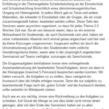
Einführung in die Themengebiete Schulentwicklung an der Einzelschule
und Schulentwicklung hinsichtlich eines diskriminierungskritischen
Umgang mit Heterogenität. In jedem Block gab es Texte und andere
Materialien, die entweder in Einzelarbeit oder als Gruppe, die wir vorab
zusammengestellt hatten, bearbeitet werden sollten. Diese Teile des
Seminars waren asynchron organisiert, so dass für jedes Thema 2-3
Wochen Zeit war. Da wir uns bewusst waren, dass es ein enormer
Mehraufwand für Studierende, als auch Dozierende sein wird, haben wir
unser vorbereitetes Material noch einmal genau angeschaut und hier und
da kleine Kürzungen vorgenommen. Insgesamt wollten wir durch die
Umstrukturierung auf Blöcke den Studierenden mehr zeitliche
Gestaltungsräume bieten, waren aber in der ursprünglich angedachten
Seminarzeit auf Teams verfügbar, sozusagen als Sprechstunde.
Die Gruppenaufgaben beinhalteten immer eine vorhergehende
Auseinandersetzung der bearbeiteten Texte/Aufgaben, bevor sie dann in
der Kleingruppe (maximal 5 Personen) besprochen werden konnten. Wir
haben versucht, die Aufgaben so zu stellen, dass zwingend ein
Austausch über die Inhalte erfolgen musste. Denn die nur subjektiv zu
beantwortende Frage nach der „guten Schule“ und der Austausch darüber,
sollte weiterhin im Mittelpunkt stehen.
Auch war es uns wichtig, immer eine Rückmeldung zu den Aufgaben zu
schreiben. Auf Grund der Menge ist uns dies leider nicht immer direkt
gelungen, aber mit dem Ende des Semesters hatten wir zu allen