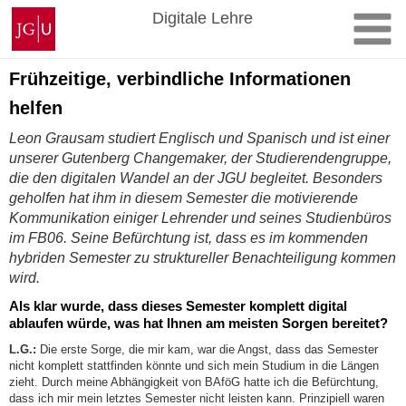
Zum
Johannes
Digitale Lehre
Inhalt
Gutenberg-
springen
Universität
Mainz
Frühzeitige, verbindliche Informationen
helfen
Leon Grausam studiert Englisch und Spanisch und ist einer
unserer Gutenberg Changemaker, der Studierendengruppe,
die den digitalen Wandel an der JGU begleitet. Besonders
geholfen hat ihm in diesem Semester die motivierende
Kommunikation einiger Lehrender und seines Studienbüros
im FB06. Seine Befürchtung ist, dass es im kommenden
hybriden Semester zu struktureller Benachteiligung kommen
wird.
Als klar wurde, dass dieses Semester komplett digital
ablaufen würde, was hat Ihnen am meisten Sorgen bereitet?
L.G.:
Die erste Sorge, die mir kam, war die Angst, dass das Semester
nicht komplett stattfinden könnte und sich mein Studium in die Längen
zieht. Durch meine Abhängigkeit von BAföG hatte ich die Befürchtung,
dass ich mir mein letztes Semester nicht leisten kann. Prinzipiell waren