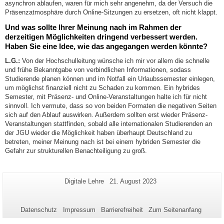
asynchron ablaufen, waren für mich sehr angenehm, da der Versuch die
Präsenzatmosphäre durch Online-Sitzungen zu ersetzen, oft nicht klappt.
Und was sollte Ihrer Meinung nach im Rahmen der
derzeitigen Möglichkeiten dringend verbessert werden.
Haben Sie eine Idee, wie das angegangen werden könnte?
L.G.:
Von der Hochschulleitung wünsche ich mir vor allem die schnelle
und frühe Bekanntgabe von verbindlichen Informationen, sodass
Studierende planen können und im Notfall ein Urlaubssemester einlegen,
um möglichst finanziell nicht zu Schaden zu kommen. Ein hybrides
Semester, mit Präsenz- und Online-Veranstaltungen halte ich für nicht
sinnvoll. Ich vermute, dass so von beiden Formaten die negativen Seiten
sich auf den Ablauf auswirken. Außerdem sollten erst wieder Präsenz-
Veranstaltungen stattfinden, sobald alle internationalen Studierenden an
der JGU wieder die Möglichkeit haben überhaupt Deutschland zu
betreten, meiner Meinung nach ist bei einem hybriden Semester die
Gefahr zur strukturellen Benachteiligung zu groß.
Zusätzliche
Seiten-
Letzte
Digitale Lehre
21. August 2023
Name:
Aktualisierung:
Informationen
zu
Datenschutz
Impressum
Barrierefreiheit
Zum Seitenanfang
dieser